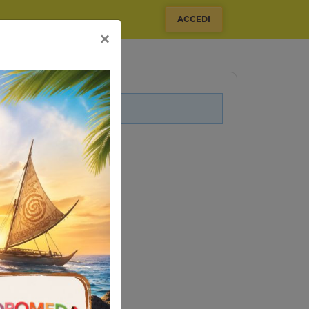
ACCEDI
×
i legati a questo evento.