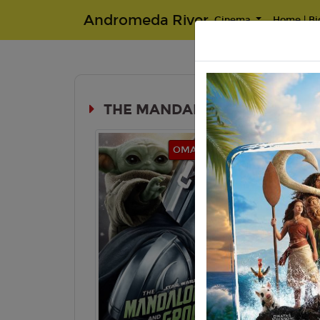
Andromeda River
Cinema
Home | Big
THE MANDALORIAN AND GR
Durata:
OMAG. BITTY POP
Genere:
An
Lingua:
Ita
Regia:
J. 
Anno:
202
Con:
Lucas