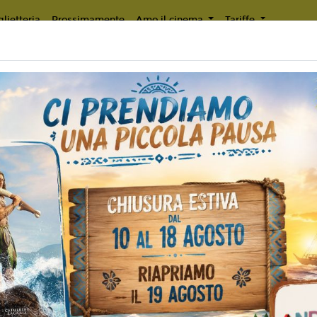
lietteria
Prossimamente
Amo il cinema
Tariffe
OGU
Non ci sono spettacol
 132 min
imazione
liano
Favreau
6
film, Golem Creations, Ian