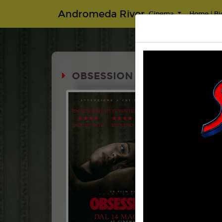
Andromeda River
Cinema
Home | Big
OBSESSION (1H48')
Durata:
14+
Genere:
Ho
Lingua:
Ita
Età
14
Regia:
Cur
Anno:
202