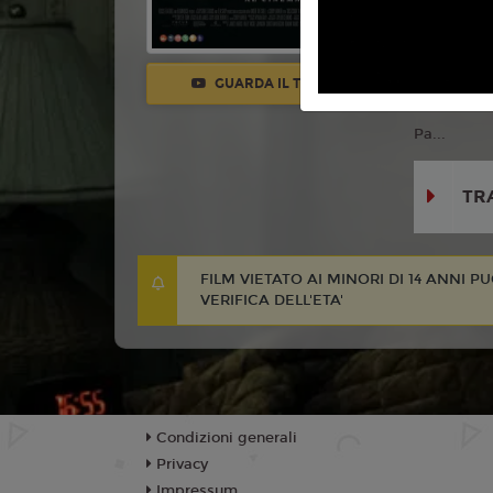
Con:
Micha
Navarrette
Megan Lawl
GUARDA IL TRAILER
Fitzgerald
Pa...
TR
FILM VIETATO AI MINORI DI 14 ANNI P
VERIFICA DELL'ETA'
Condizioni generali
Privacy
Impressum