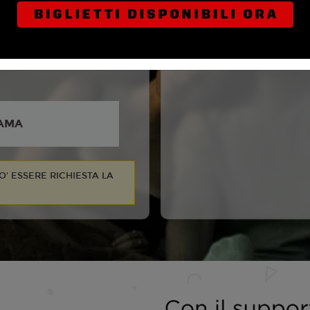
el Johnston, Inde
, Cooper Tomlinson,
ess, Andy Richter, Haley
, Darin Toonder, Anthony
AMA
UO' ESSERE RICHIESTA LA