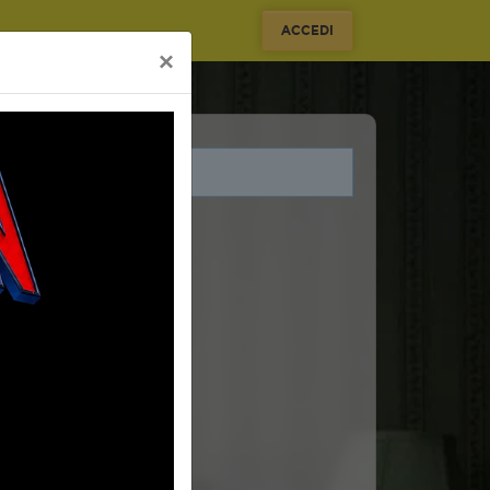
ACCEDI
×
i legati a questo evento.