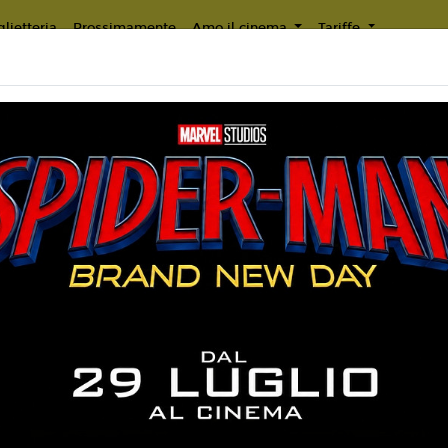
lietteria
Prossimamente
Amo il cinema
Tariffe
Non ci sono spettacol
 108 min
rror
liano
ry Barker
6