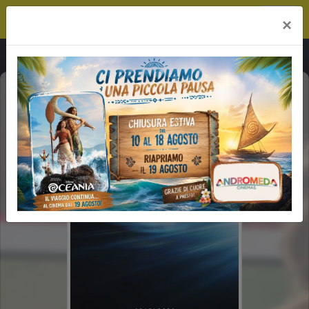
Andromeda River
×
DISCLOSURE DAY (2H21')