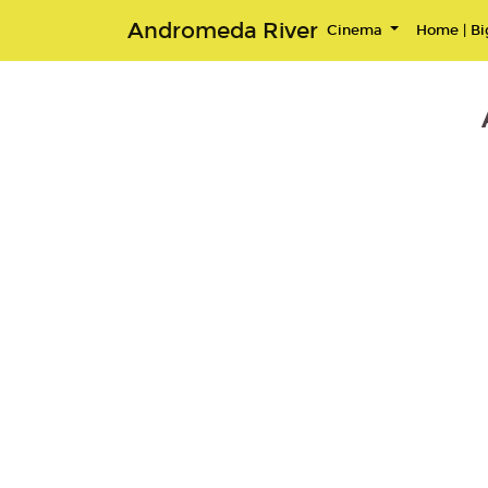
Andromeda River
Cinema
Home | Big